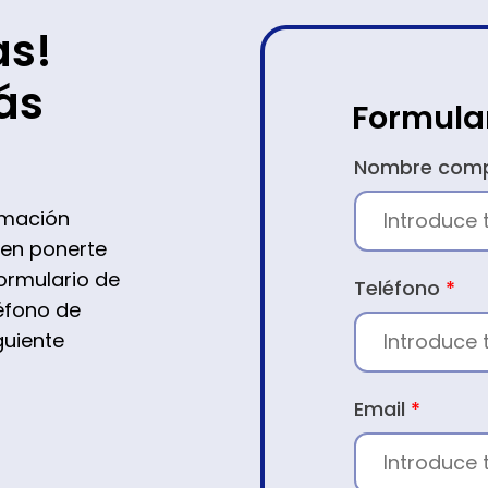
as!
ás
Formula
CONTACTO
Nombre com
rmación
 en ponerte
ormulario de
Teléfono
*
léfono de
guiente
Email
*