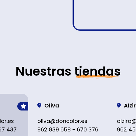
Nuestras
tiendas
Oliva
Alzi
or.es
oliva@doncolor.es
alzira
67 437
962 839 658 - 670 376
962 45