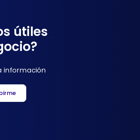
s útiles
gocio?
a información
ibirme