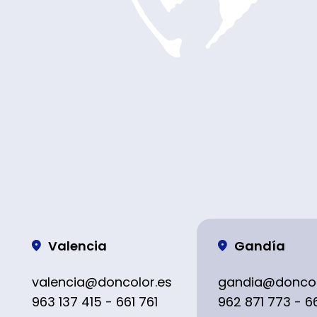
Valencia
Gandía
valencia@doncolor.es
gandia@doncol
963 137 415 - 661 761
962 871 773 - 6