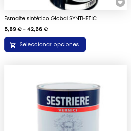
Añadir a la lista de deseos
Esmalte sintético Global SYNTHETIC
RANGO
5,89
€
-
42,66
€
DE
PRECIOS:
Seleccionar opciones
DESDE
5,89 €
HASTA
ESTE
42,66 €
PRODUCTO
TIENE
MÚLTIPLES
VARIANTES.
LAS
OPCIONES
SE
PUEDEN
ELEGIR