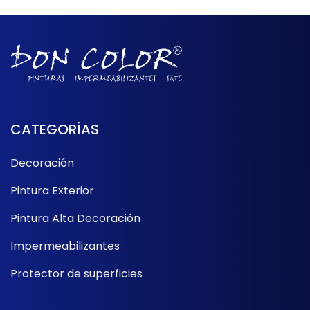
VARIANTES.
LAS
OPCIONES
SE
PUEDEN
ELEGIR
EN
CATEGORÍAS
LA
PÁGINA
Decoración
DE
Pintura Exterior
PRODUCTO
Pintura Alta Decoración
Impermeabilizantes
Protector de superficies