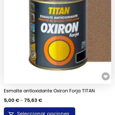
Añadir a la lista de deseos
Esmalte antioxidante Oxiron Forja TITAN
RANGO
5,00
€
-
75,63
€
DE
PRECIOS:
Seleccionar opciones
DESDE