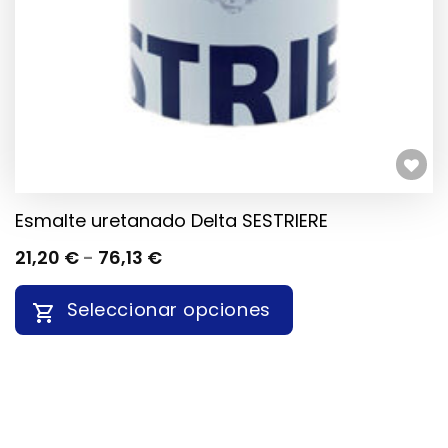
EN
LA
PÁGINA
DE
PRODUCTO
Añadir a la lista de deseos
Esmalte uretanado Delta SESTRIERE
RANGO
21,20
€
-
76,13
€
DE
PRECIOS:
Seleccionar opciones
DESDE
21,20 €
HASTA
ESTE
76,13 €
PRODUCTO
TIENE
MÚLTIPLES