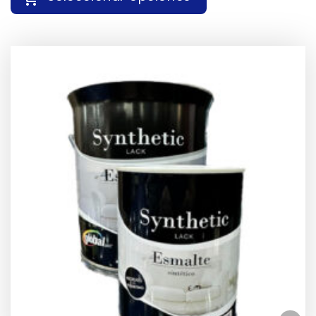
5,00 €
HASTA
ESTE
75,63 €
PRODUCTO
TIENE
MÚLTIPLES
VARIANTES.
LAS
OPCIONES
SE
PUEDEN
ELEGIR
EN
LA
PÁGINA
DE
PRODUCTO