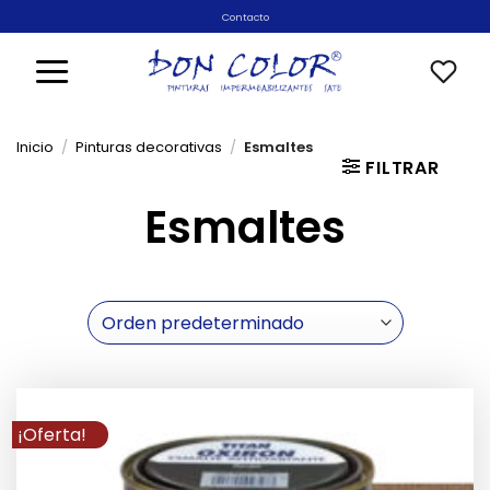
Saltar
Contacto
al
contenido
Inicio
/
Pinturas decorativas
/
Esmaltes
FILTRAR
Esmaltes
¡Oferta!