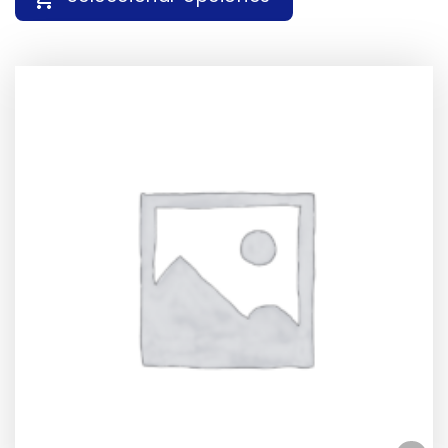
10,29 €
HASTA
ESTE
44,87 €
PRODUCTO
TIENE
MÚLTIPLES
VARIANTES.
LAS
OPCIONES
SE
PUEDEN
ELEGIR
EN
LA
PÁGINA
DE
PRODUCTO