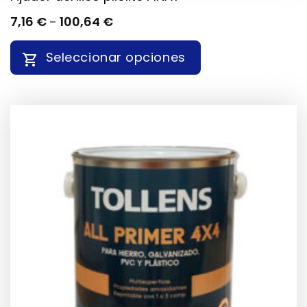
RANGO
7,16
€
-
100,64
€
DE
PRECIOS:
Seleccionar opciones
DESDE
7,16 €
HASTA
ESTE
100,64 €
PRODUCTO
TIENE
MÚLTIPLES
VARIANTES.
LAS
OPCIONES
SE
PUEDEN
ELEGIR
EN
LA