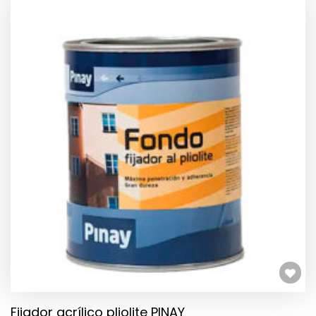
TIENE
MÚLTIPLES
VARIANTES.
LAS
OPCIONES
SE
PUEDEN
ELEGIR
EN
LA
PÁGINA
DE
PRODUCTO
Añadir a la lista de deseos
Fijador acrílico pliolite PINAY