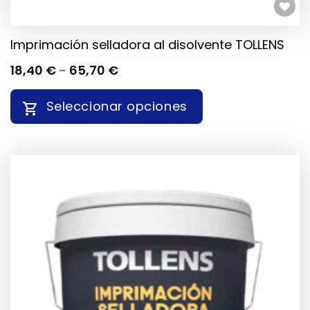
Añadir a la lista de deseos
Imprimación selladora al disolvente TOLLENS
RANGO
18,40
€
-
65,70
€
DE
PRECIOS:
Seleccionar opciones
DESDE
18,40 €
HASTA
ESTE
65,70 €
PRODUCTO
TIENE
MÚLTIPLES
VARIANTES.
LAS
OPCIONES
SE
PUEDEN
ELEGIR