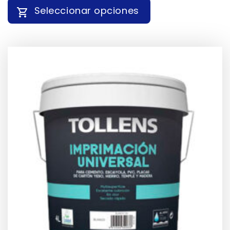
PRECIOS:
Seleccionar opciones
DESDE
10,26 €
HASTA
ESTE
16,34 €
PRODUCTO
TIENE
MÚLTIPLES
VARIANTES.
LAS
OPCIONES
SE
PUEDEN
ELEGIR
EN
LA
PÁGINA
DE