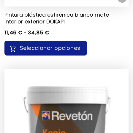
Pintura plástica estirénica blanco mate
interior exterior DOKAPI
RANGO
11,46
€
-
34,85
€
DE
PRECIOS:
Seleccionar opciones
DESDE
11,46 €
HASTA
ESTE
34,85 €
PRODUCTO
TIENE
MÚLTIPLES
VARIANTES.
LAS
OPCIONES
SE
PUEDEN