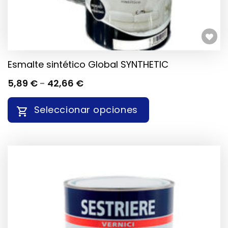
DE
PRODUCTO
Añadir a la lista de deseos
Esmalte sintético Global SYNTHETIC
RANGO
5,89
€
-
42,66
€
DE
PRECIOS:
Seleccionar opciones
DESDE
5,89 €
HASTA
ESTE
42,66 €
PRODUCTO
TIENE
MÚLTIPLES
VARIANTES.
LAS
OPCIONES