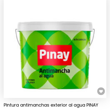
TIENE
MÚLTIPLES
VARIANTES.
LAS
OPCIONES
SE
PUEDEN
ELEGIR
EN
LA
PÁGINA
DE
PRODUCTO
Añadir a la lista de deseos
Pintura antimanchas exterior al agua PINAY