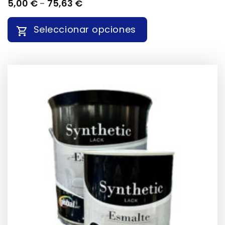
RANGO
5,00
€
-
75,63
€
DE
PRECIOS:
Seleccionar opciones
DESDE
5,00 €
HASTA
ESTE
75,63 €
PRODUCTO
TIENE
MÚLTIPLES
VARIANTES.
LAS
OPCIONES
SE
PUEDEN
ELEGIR
EN
LA
PÁGINA