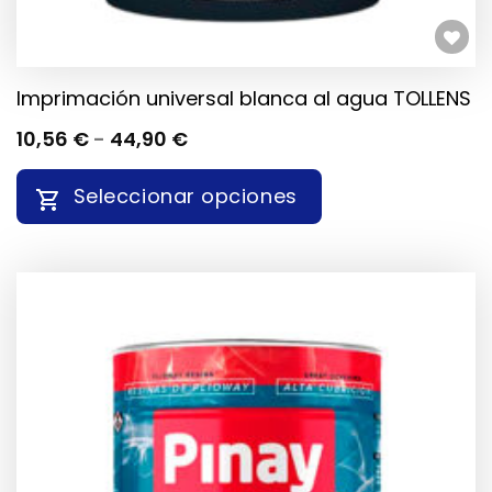
PRODUCTO
Añadir a la lista de deseos
Imprimación universal blanca al agua TOLLENS
RANGO
10,56
€
-
44,90
€
DE
PRECIOS:
Seleccionar opciones
DESDE
10,56 €
HASTA
ESTE
44,90 €
PRODUCTO
TIENE
MÚLTIPLES
VARIANTES.
LAS
OPCIONES
SE
PUEDEN