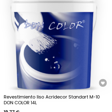
VARIANTES.
LAS
OPCIONES
SE
PUEDEN
ELEGIR
EN
LA
PÁGINA
DE
PRODUCTO
Añadir a la lista de deseos
Revestimiento liso Acridecor Standart M-10
DON COLOR 14L
19,77
€