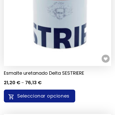
SE
PUEDEN
ELEGIR
EN
LA
PÁGINA
DE
PRODUCTO
Añadir a la lista de deseos
Esmalte uretanado Delta SESTRIERE
RANGO
21,20
€
-
76,13
€
DE
PRECIOS:
Seleccionar opciones
DESDE
21,20 €
HASTA
ESTE
76,13 €
PRODUCTO