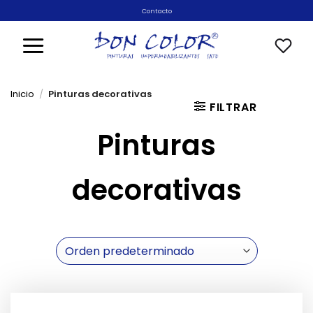
Saltar
Contacto
al
contenido
Inicio
/
Pinturas decorativas
FILTRAR
Pinturas
decorativas