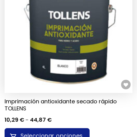
OPCIONES
SE
PUEDEN
ELEGIR
EN
LA
PÁGINA
DE
PRODUCTO
Añadir a la lista de deseos
Imprimación antioxidante secado rápido
TOLLENS
RANGO
10,29
€
-
44,87
€
DE
PRECIOS:
Seleccionar opciones
DESDE