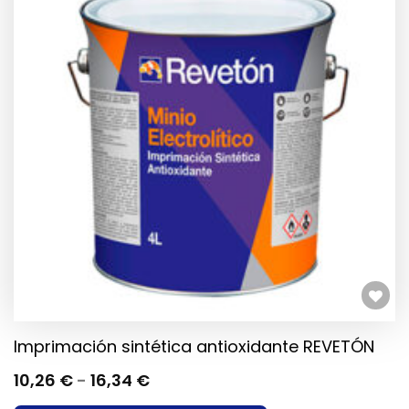
VARIANTES.
LAS
OPCIONES
SE
PUEDEN
ELEGIR
EN
LA
PÁGINA
DE
PRODUCTO
Añadir a la lista de deseos
Imprimación sintética antioxidante REVETÓN
RANGO
10,26
€
-
16,34
€
DE