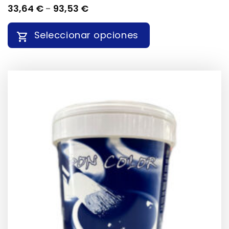
RANGO
33,64
€
-
93,53
€
DE
PRECIOS:
Seleccionar opciones
DESDE
33,64 €
HASTA
ESTE
93,53 €
PRODUCTO
TIENE
MÚLTIPLES
VARIANTES.
LAS
OPCIONES
SE
PUEDEN
ELEGIR
EN
LA
PÁGINA