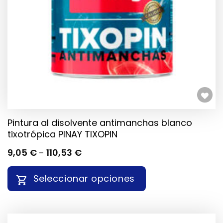
ELEGIR
EN
LA
PÁGINA
DE
PRODUCTO
Añadir a la lista de deseos
Pintura al disolvente antimanchas blanco
tixotrópica PINAY TIXOPIN
RANGO
9,05
€
-
110,53
€
DE
PRECIOS:
Seleccionar opciones
DESDE
9,05 €
HASTA
ESTE
110,53 €
PRODUCTO