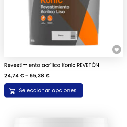
ELEGIR
EN
LA
PÁGINA
DE
PRODUCTO
Añadir a la lista de deseos
Revestimiento acrílico Konic REVETÓN
RANGO
24,74
€
-
65,38
€
DE
PRECIOS:
Seleccionar opciones
DESDE
24,74 €
HASTA
ESTE
65,38 €
PRODUCTO
TIENE
MÚLTIPLES