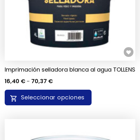
EN
LA
PÁGINA
DE
PRODUCTO
Añadir a la lista de deseos
Imprimación selladora blanca al agua TOLLENS
RANGO
16,40
€
-
70,37
€
DE
PRECIOS:
Seleccionar opciones
DESDE
16,40 €
HASTA
ESTE
70,37 €
PRODUCTO
TIENE
MÚLTIPLES