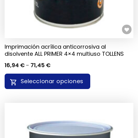
PÁGINA
DE
PRODUCTO
Añadir a la lista de deseos
Imprimación acrílica anticorrosiva al
disolvente ALL PRIMER 4×4 multiuso TOLLENS
RANGO
16,94
€
-
71,45
€
DE
PRECIOS:
Seleccionar opciones
DESDE
16,94 €
HASTA
ESTE
71,45 €
PRODUCTO
TIENE
MÚLTIPLES
VARIANTES.
LAS