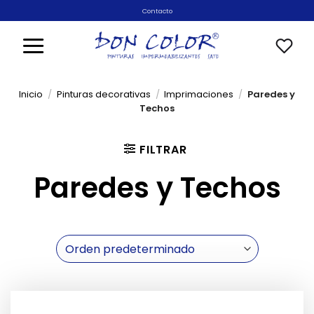
Saltar
Contacto
al
contenido
Inicio
/
Pinturas decorativas
/
Imprimaciones
/
Paredes y
Techos
FILTRAR
Paredes y Techos