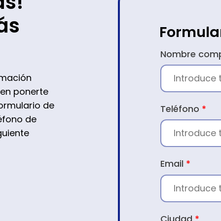
as!
ás
Formula
CONTACTO
Nombre com
rmación
 en ponerte
ormulario de
Teléfono
*
léfono de
guiente
Email
*
Ciudad
*