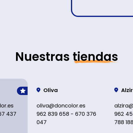
Nuestras
tiendas
Oliva
Alzi
or.es
oliva@doncolor.es
alzira
67 437
962 839 658 - 670 376
962 45
047
788 18