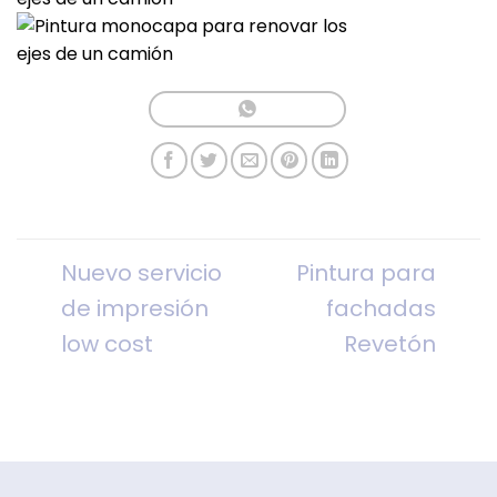
Nuevo servicio
Pintura para
de impresión
fachadas
low cost
Revetón