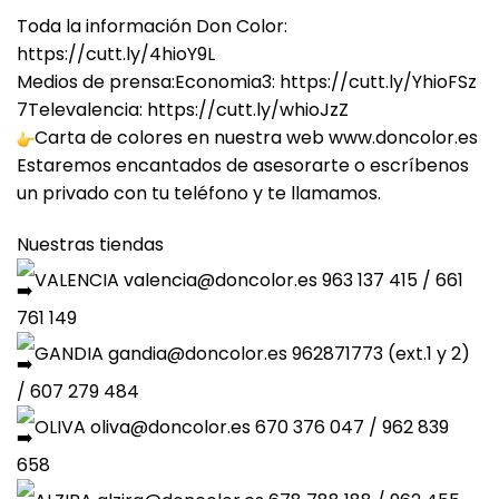
Toda la información Don Color:
https://cutt.ly/4hioY9L
Medios de prensa:Economia3:
https://cutt.ly/YhioFSz
7Televalencia:
https://cutt.ly/whioJzZ
Carta de colores en nuestra web
www.doncolor.es
Estaremos encantados de asesorarte o escríbenos
un privado con tu teléfono y te llamamos.
Nuestras tiendas
VALENCIA valencia@doncolor.es 963 137 415 / 661
761 149
GANDIA gandia@doncolor.es 962871773 (ext.1 y 2)
/ 607 279 484
OLIVA oliva@doncolor.es 670 376 047 / 962 839
658