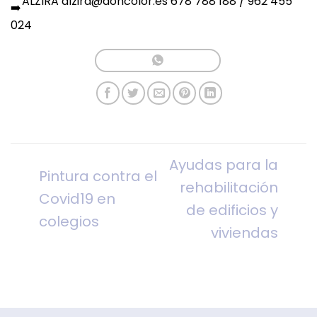
ALZIRA alzira@doncolor.es 678 788 188 / 962 455
024
Ayudas para la
Pintura contra el
rehabilitación
Covid19 en
de edificios y
colegios
viviendas