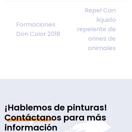
Repel Can
liquido
Formaciones
repelente de
Don Color 2018
orines de
animales
¡Hablemos de pinturas!
Contáctanos
para más
información