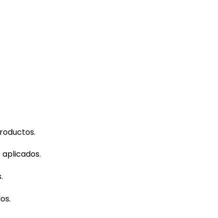
productos.
 aplicados.
.
os.