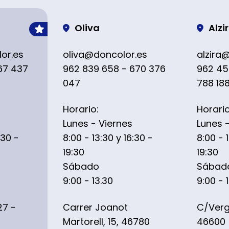
Oliva
Alzi
or.es
oliva@doncolor.es
alzira
67 437
962 839 658 - 670 376
962 45
047
788 18
Horario:
Horario
Lunes - Viernes
Lunes 
:30 -
8:00 - 13:30 y 16:30 -
8:00 - 
19:30
19:30
Sábado
Sábad
9:00 - 13.30
9:00 - 
27 -
Carrer Joanot
C/Verge
Martorell, 15, 46780
46600