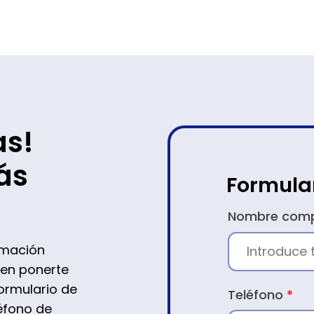
as!
ás
Formula
CONTACTO
Nombre com
rmación
 en ponerte
ormulario de
Teléfono
*
léfono de