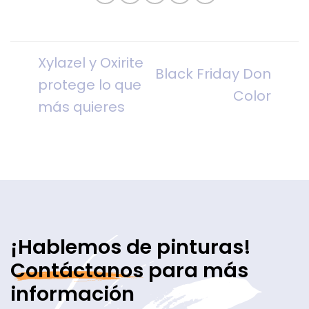
Xylazel y Oxirite
Black Friday Don
protege lo que
Color
más quieres
¡Hablemos de pinturas!
Contáctanos
para más
información